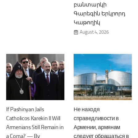
բանտարկի
Գարեգին Երկրորդ
Կաթողիկ
August 4, 2026
If Pashinyan Jails
Не находя
Catholicos Karekin II Will
справедливости в
Armenians Still Remain in
Армении, армянам
a Coma? — By
следует обращаться в