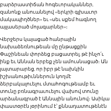
բարձրաստիճան հոգեւորականներ,
զանոնք անուանելով «երկրի գլխաւոր
մակապիղծներ» եւ «սեւ սքեմ հագնող
այլասերած մոլագարներ»։
Վերջերս կայացած հանրային
նախաձեռնութեան մը ընթացքին
Փաշինեան փորձեց բացատրել, թէ ինչո՛ւ
ինք եւ Աննան երբեք չեն ամուսնացած։ Ան
յայտարարեց, որ իբր թէ նախկին
իշխանութիւններուն կողմէ
ձերբակալուելու մտահոգութեամբ եւ
տունը բռնագրաւուելու վախով տունը
արձանագրած է Աննային անունով։ Ասիկա
փաստօրէն յօրինում է՝ քննադատութենէն