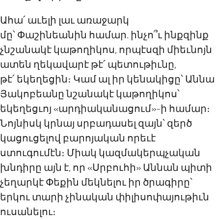
Ահա
՛
աւելի լաւ առաջարկ
մը
՝
Փաշինեանի
ն
համար
.
ինչո՞ւ ինքզինք
չնշանակէ կաթողիկոս, որպէսզի միեւնոյն
ատեն ղեկավարէ թէ՛ պետութիւնը,
թէ
՛
եկեղեցին։ Կամ ալ իր կենակիցը՝ Աննա
Յակոբեանը նշանակէ կաթողիկոս՝
եկեղեցւոյ «արդիականացում»-ի համար։
Նոյնիսկ կրնայ սրբադասել զ
այն
՝ զերծ
կացուցելով բարոյական որեւէ
ստուգումէն։ Միակ կազմակերպ
չ
ական
խնդիրը այն է, որ «Սրբուհի» Աննան պիտի
չեղարկէ Փեքին մեկնելու իր ծրագիրը՝
երկու տարի չինական փիլիսոփայութիւն
ուսանելու։