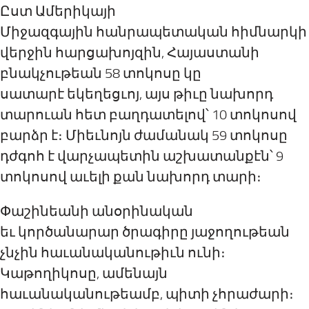
Ըստ Ամերիկայի
Միջազգային
հ
անրապետական
հ
իմնարկի
վերջին
հարցախոյզին,
Հայաստանի
բնակչութեան 58 տոկոսը կը
սատարէ
ե
կեղեցւոյ,
այս թիւը
նախորդ
տարուան
հետ բաղդատելով՝
10 տոկոսով
բարձր է։ Միեւնոյն ժամանակ 59 տոկոսը
դժգոհ է վարչապետին աշխատանքէն՝ 9
տոկոսով աւելի քան նախորդ տարի։
Փաշինեանի անօրինական
եւ
կործանարար
ծրագիրը
յաջողութեան
չնչին
հաւանականութիւն
ունի
։
Կաթողիկոսը, ամենայն
հաւանականութեամբ, պիտի չհրաժարի։