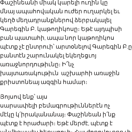
Փաշինեանի միակ
կարելի
ուղին
կը
մնայ
ապահովական ուժեր
ուղարկել եւ
կեղծ մեղադրանքներով ձերբակալել
Գարեգին Բ
.
կ
աթողիկոսը։ Եթէ այդպիսի
բան պատահի, ապա նոր
կ
աթողիկոս
պէտք չէ ընտրուի
՝ արտօնելով
Գարեգին Բ
.ը
բանտէն
շարունակ
ել
եկեղեցւոյ
առաջնորդութիւնը
։ Ի
՜
նչ
խայտառակութիւն աշխարհի առաջին
քրիստոնեայ ազգին
համար
։
Յոյսով ենք՝
այս
սարսափելի
բեմագրութիւններէն
ոչ
մէկը
կ՛
իրականանայ։ Փաշինեան ի
՛
նք
պէտք է հրաժարի։ Եթէ մերժէ, պէտք է