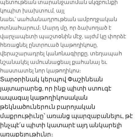
պետութեան տարանջատման սկզբունքի
կոպիտ խախտում, այլ
նաեւ
՝
ս
ահմանադրութեան ամբողջական
ոտնահարում։ Մարդ մը, որ ձախողած է
վարչապետի պաշտօնին մէջ, այժմ կը փորձէ
հեռացնել ընտրուած կաթողիկոսը,
վերաշարադրել
կ
անոնագիրքը, տեղապահ
նշանակել ամուսնացեալ քահանայ եւ
հաստատել նոր կաթողիկոս։
Տարօրինակ կերպով Փաշինեան
յայտարարեց, որ ինք պիտի ստուգէ
ապագայ կաթողիկոսական
թեկնածուներուն բարոյական
մաքրութիւնը՝ առանց պարզաբանելու, թէ
ինչպէ՛ս պիտի կատարէ այդ անկարելի
առաքելութիւնը։