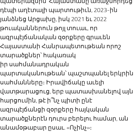
պատերազմին Հայաստանը առաջնորդեց
դէպի աղէտալի պարտութիւն, 2023-ին
յանձնեց Արցախը, իսկ 2021 եւ 2022
թուականներուն թոյլ տուաւ, որ
ազրպէյճանական զօրքերը գրաւեն
Հայաստանի Հանրապետութեան որոշ
տարածքներ՝ հակառակ
իր
ս
ահմանադրական
պարտականութեան՝ պաշտպանել երկրին
սահմանները։ Իրավիճակը աւելի
վատթարացուց, երբ պատասխանելով այն
հարցումին, թէ ի
՞
նչ պիտի ընէ
ազրպէյճանցի զօրքերը հայկական
տարածքներէն դուրս բերելու համար, ան
անամօթաբար ըսաւ. «Ոչինչ»։