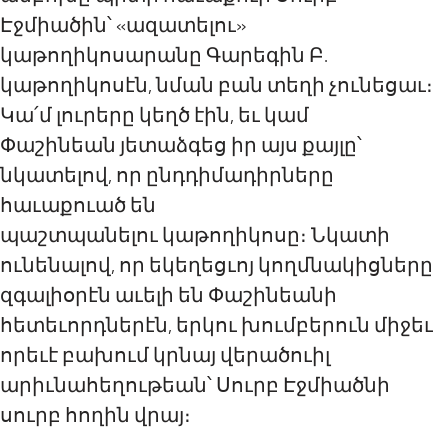
Էջմիածին՝ «ազատելու»
կաթողիկոսարանը Գարեգին
Բ.
կաթողիկոս
էն,
նման բան տեղի չունեցաւ
։
Կա
՛
մ լուրերը կեղծ էին,
եւ կ
ամ
Փաշինեան
յ
ետաձգեց իր
այս քայլը
՝
նկատելով, որ ընդդիմադիրները
հաւաքուած են
պաշտպանելու
կ
աթողիկոսը։
Նկատի
ունենալով, որ
ե
կեղեցւոյ կողմնակիցները
զգալիօրէն աւելի են Փաշինեանի
հետեւորդներ
էն
,
երկու խումբերուն միջեւ
որեւէ բախում կրնայ
վերածուիլ
արիւնահեղութեան՝ Սուրբ Էջմիածնի
սուրբ հողին վրայ։