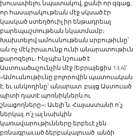
խուսափելու նպատակով, քանի որ զգաց,
որ հասարակութեան մէջ սկսած էր
կասկած ստեղծուիլ իր ենթադրեալ
բարեպաշտութեան նկատմամբ։
Խախտելով ամուսնութեան սրբութիւնը՝
ան ոչ մէկ իրաւունք ունի անարատութիւն
քարոզելու։ Ինչպէս նշուած է
Աստուածաշունչին մէջ (Եբրայեցիս 13.4)՝
«Ամուսնութիւնը բոլորովին պատուական
է, եւ անկողինը՝ անարատ. բայց Աստուած
պիտի դատէ պոռնիկներն ու
շնացողները»։ Աւելի՛ն
.
Հայաստանի ո՛չ
ներկայ, ո՛չ ալ նախկին
կառավարութիւնները երբեւէ չեն
բռնագրաւած ձերբակալուած անձի