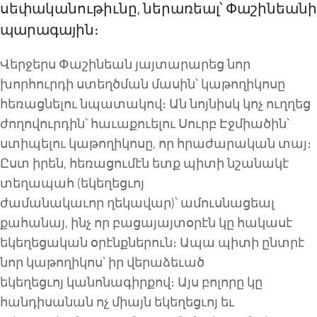
սեփականութիւնը, ներառեալ՝ Փաշինեանի
պարագային։
Վերջերս Փաշինեան յայտարարեց նոր
խորհուրդի ստեղծման մասին՝ կաթողիկոսը
հեռացնելու նպատակով։ Ան նոյնիսկ կոչ ուղղեց
ժողովուրդին՝ հաւաքուելու Սուրբ Էջմիածին՝
ստիպելու կաթողիկոսը, որ հրաժարական տայ։
Ըստ իրեն
,
հեռացումէն ետք պիտի նշանակէ
տեղապահ (եկեղեցւոյ
ժամանակաւոր ղեկավար)՝ ամուսնացեալ
քահանայ, ինչ որ բացայայտօրէն կը հակասէ
եկեղեցական օրէնքներուն։ Ապա պիտի ընտրէ
նոր կաթողիկոս՝ իր վերաձեւած
եկեղեցւոյ
կ
անոնագիրքով։ Այս բոլորը կը
հանդիսանան ոչ միայն եկեղեցւոյ եւ