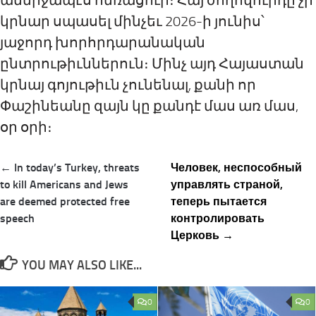
անմիջապէս հեռացուի։ Հայ ժողովուրդը չի
կրնար սպասել մինչեւ 2026-ի
յ
ունիս՝
յաջորդ խորհրդարանական
ընտրութիւններուն։
Մինչ այդ
Հայաստան
կրնայ
գոյութիւն չունենալ,
քանի որ
Փաշինեանը
զայն կը քանդէ
մաս առ մաս,
օր օր
ի
։
Post
← In today’s Turkey, threats
Человек, неспособный
navigation
to kill Americans and Jews
управлять страной,
are deemed protected free
теперь пытается
speech
контролировать
Церковь →
YOU MAY ALSO LIKE...
0
0