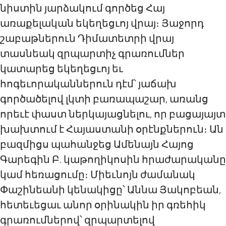
նիստին յարձակում գործեց Հայ
առաքելական եկեղեցւոյ վրայ։ Յաջորդ
շաբաթներուն Դիմատետրի վրայ
տասնեակ զրպարտիչ գրառումներ
կատարեց եկեղեցւոյ եւ
հոգեւորականներուն դէմ՝ յաճախ
գործածելով լկտի բառապաշար
,
առանց
որեւէ փաստ ներկայացնելու, որ բացայայտ
խախտում է Հայաստանի օրէնքներուն։ Ան
բազմիցս պահանջեց Ամենայն Հայոց
Գարեգին Բ. կաթողիկոսին հրաժարականը
կամ հեռացումը։ Միեւնոյն ժամանակ
Փաշինեանի կենակիցը՝ Աննա Յակոբեան,
հետեւեցաւ անոր օրինակին իր գռեհիկ
գրառումներով՝ զրպարտելով