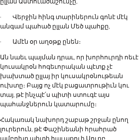
ըլլա
ն
Աստուածաշունչը,
· Վերջին հինգ տարիներուն գոնէ մէկ
անգամ պահած ըլլա
ն
Մեծ
պ
ահքը,
· Ամէն օր աղօթք ընեն։
Ան նաեւ պայման դրաւ, որ խորհուրդի ոեւէ
կուսակրօն հոգեւորական պէտք չէ
խախտած ըլլայ իր կուսակրօնութեան
ուխտը։ Բայց ոչ մէկ բացատրութիւն կու
տայ, թէ ինչպէ՛ս պիտի ստուգէ այս
պահանջներու
ն
կատարումը։
Հակառակ նախորդ շաբա
թ
շրջան ընող
լուրերուն, թէ Փաշինեանի հրահրած
ամբոխը պիտի հաւաքուի Սուրբ