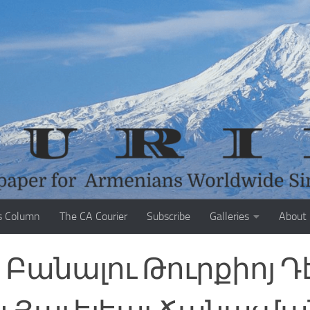
s Column
The CA Courier
Subscribe
Galleries
About
անալու Թուրքիոյ Դէ