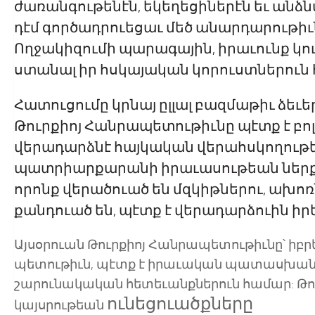
ժառանգութենէն, եկեղեցիներէն եւ անձն
դէմ գործադրուեցաւ մեծ անարդարութիւն
Ողջակիզումի պարագային, իրաւունք կ
ստանալ իր հսկայական կորուստներուն
Հատուցումը կրնայ ըլլալ բազմաթիւ ձեւե
Թուրքիոյ Հանրապետութիւնը պէտք է բոլ
վերադարձնէ հայկական վերահսկողութեան
պատրիարքարանի իրաւասութեան ներքոյ
որոնք վերածուած են մզկիթներու, ախո
քանդուած են, պէտք է վերադարձուին իր
Այսօրուան Թուրքիոյ Հանրապետութիւնը՝ իբ
պետութիւն, պէտք է իրաւական պատասխանա
շարունակական հետեւանքներուն համար: Թ
ունեցուածքները
կայսրութեան