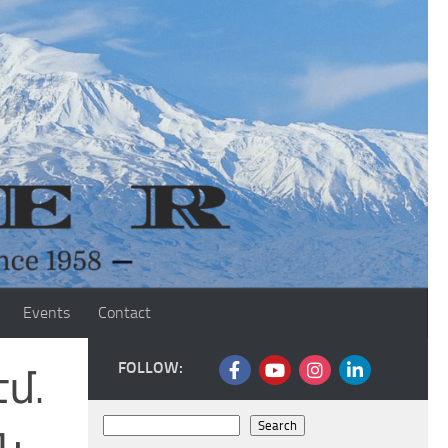
Events
Contact
FOLLOW:
մ.
Search
Search