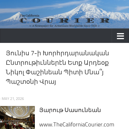
Skip to content
Յունիս 7-ի Խորհրդարանական
Ընտրութիւններէն Ետք Արդեօք
Նիկոլ Փաշինեան Պիտի Մնա՞յ
Պաշտօնի Վրայ
· MAY 21, 2026
Յարութ Սասունեան
www.TheCaliforniaCourier.com