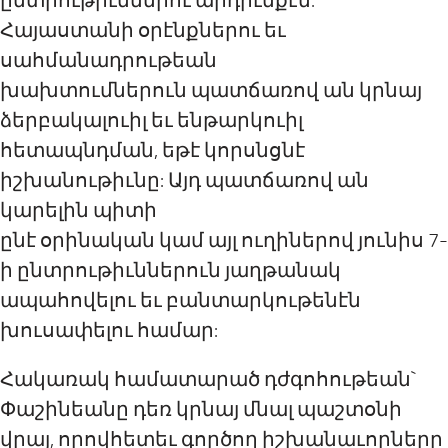
ընտրութիւններու արդիւնքէն:
Հայաստանի օրէնքներու եւ
սահմանադրութեան
խախտումներուն պատճառով ան կրնայ
ձերբակալուիլ եւ ենթարկուիլ
հետապնդման, եթէ կորսնցնէ
իշխանութիւնը: Այդ պատճառով ան
կարելին պիտի
ընէ օրինական կամ այլ ուղիներով յունիս 7-
ի ընտրութիւններուն յաղթանակ
ապահովելու եւ բանտարկութենէն
խուսափելու համար:
Հակառակ համատարած դժգոհութեան`
Փաշինեանը դեռ կրնայ մնալ պաշտօնի
վրայ, որովհետեւ գործող իշխանաւորները