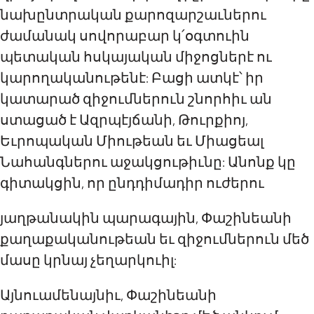
նախընտրական քարոզարշաւներու
ժամանակ սովորաբար կ՛օգտուին
պետական հսկայական միջոցներէ ու
կարողականութենէ: Բացի ատկէ՝ իր
կատարած զիջումներուն շնորհիւ ան
ստացած է Ազրպէյճանի, Թուրքիոյ,
Եւրոպական Միութեան եւ Միացեալ
Նահանգներու աջակցութիւնը: Անոնք կը
գիտակցին, որ ընդդիմադիր ուժերու
յաղթանակին պարագային, Փաշինեանի
քաղաքականութեան եւ զիջումներուն մեծ
մասը կրնայ չեղարկուիլ:
Այնուամենայնիւ, Փաշինեանի