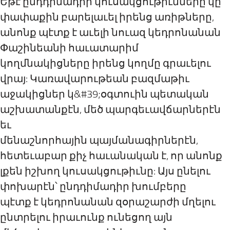
Եթէ ընդդիմադիր կուսակցութիւնները կը
փափաքին բարելաւել իրենց առիթները,
անոնք պէտք է աւելի նուազ կեդրոնանան
Փաշինեանի հաւատարիմ
կողմնակիցները իրենց կողմը գրաւելու
վրայ: Կառավարութեան բազմաթիւ
աջակիցներ կ&#39;օգտուին պետական
աշխատանքէն, մեծ պարգեւավճարներէն
եւ
մենաշնորհային պայմանագիրներէն,
հետեւաբար քիչ հաւանական է, որ անոնք
լքեն իշխող կուսակցութիւնը: Այս ընելու
փոխարէն՝ ընդդիմադիր խումբերը
պէտք է կեդրոնանան զօրաշարժի մղելու
ընտրելու իրաւունք ունեցող այն