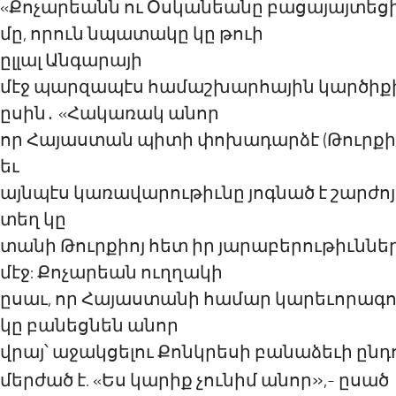
«
Ք
ոչարեանն ու Օսկանեանը բացայայտեցի
մը
, որ
ուն նպատակը կը թուի
ըլլալ
Ան
գ
արայ
ի
մէջ
պարզապէս համաշխարհային կարծիքի ճ
ըսին
․
«Հակառակ անոր
որ
Հայաստան
պիտի
փոխադարձ
է
(
Թուրքի
եւ
այնպէս
կառավարութիւնը յոգն
ած
է
շարժո
տեղ կը
տանի
Թուրք
իոյ
հետ իր յարաբերութիւննե
մէջ
: Քոչարեան
ուղղակի
ըսաւ
, որ Հայաստանի համար
կարեւորագո
կը բանեցնեն անոր
վրայ՝
աջակցելու
Ք
ոն
կ
ր
ե
սի բանաձեւի ընդ
»
մերժած է. «Ես կարիք չունիմ անոր
,- ըսած