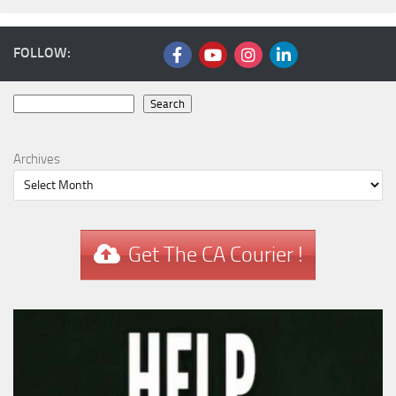
FOLLOW:
Search
Search
Archives
Get The CA Courier !