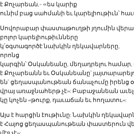
«
է Քոչարեան,-
ես կարիք
ունիմ
բաց սահման
ի
եւ
կարելիութիւն՝
հաւ
Սովորաբար փաստաթ
ու
ղթի յղ
ումին
վերա
բոլոր կարելիութիւնները
կ՛օգտագործէ
նախկին ղեկավարներ
ը,
որոնց
կարգին՝
Օսկանեան
ը,
մեղադրելու համար,
է
Քոչարեանն եւ Օսկանեան
ը
` յայտարարել
են
` ցեղասպանութեան ճանաչումը իրենց
վրայ
առաջնահերթ չէ
»
: Բաբաջանեան
աւե
կը կոչեն
«թուրք, դաւաճան եւ հողատու
»
:
Այս
է
հարցին
էութիւնը: Նախկին ղեկավար
է
Հայոց ցեղասպանութեան փաստեր
ուն
վ
մէջ
չէ
»
: