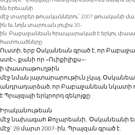
են
Երեւան
ի
մէջ
տարբեր
թուականներու՝
2007 թուականի մա
ին եւ նոյն
տարուան
յուլիս 30-
ին: Բաբաջանեան հրապարակ
ած
է երկու փա
հատուածները:
Ուստի, երբ Օսկանեան գր
ած
է, որ Բաբաջա
ստէ»
, քանի որ
«
Ուիքիլիքս»-
ի փաստաթ
ու
ղթ
ին
մէջ
նման յայտարարութիւն չկայ, Օսկանե
անդրադարձած
, որ Բաբաջանեան նկատի
է
Պ
րայզայի երկրորդ զեկոյցը:
Իրական
ութեան
մէջ
նախագահ Քոչարեանի, Օսկանեանի ե
մէջ
`
28 մարտ
2007-ին
,
Պ
րայզան գր
ած
է.