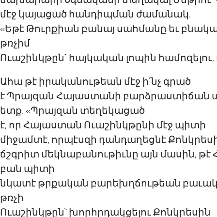
մէջ
կայացած հանդիպման ժամանակ.
«
Ե
թէ Թուրքիան
բանայ
սահմանը եւ
բնակա
թռչիմ
Ուաշինկթըն
` հայկական լո
պ
ին համոզելու
Ահա թէ
իրականութեան մէջ
ի
՛
նչ
գրած
է
Պ
րայզան Հայաստանի բարձրաստիճան 
ետք
. «
Պ
րայզան
տեղեկացած
է
, որ Հայաստան
Ուաշինկթընի մէջ պիտի
միջամտէ,
որպէսզի դանդաղեցն
է
Քոնկրես
ճշգրիտ
մեկնաբանութիւն
ը
այն մասին, թ
բան պիտի
նկատէ
թրքական բարեխղճութեան բաւա
թռչի
Ուաշինկթըն
` խորհրդակցելու
Ք
ոն
կ
ր
ե
ս
ին