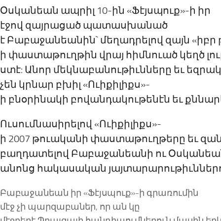
Օսկանեան ապրիլ 10-ին
«Ֆէյսպուք»-ի իր
էջով
զայրացած պատասխան
ած
է
Բաբաջանեանին` մեղադրելով
զայն
«իբր
ի փաստաթ
ու
ղթի
ն
վրայ հիմնուած կեղծ լո
ստէ
:
Անոր
մեկնաբանութիւնները եւ
եզրակ
չեն կրնար բխիլ
«
Ուիքիլիքս»-
ի բնօրինակի բովանդակութ
ենէն
եւ քննար
Ուսումնասիրելով
«
Ուիքիլիքս»-
ի 2007 թուականի փաստաթ
ու
ղթերը եւ
զան
բաղդատելով
Բաբաջանեանի ու Օսկանեա
անոնց
հակասական յայտարարութիւններ
Բաբաջանեան իր
«Ֆէյսպուք»-ի գրառումին
մէջ
չի պարզաբանե
ր
, որ
ան կը
մէջբերէ
Պ
րայզայի հանդիպումներ
ուն
մասին եր