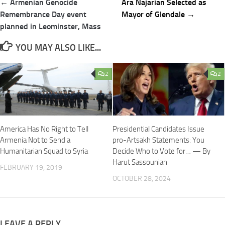
Post
← Armenian Genocide
Ara Najarian Selected as
navigation
Remembrance Day event
Mayor of Glendale →
planned in Leominster, Mass
YOU MAY ALSO LIKE...
2
2
America Has No Right to Tell
Presidential Candidates Issue
Armenia Not to Send a
pro-Artsakh Statements: You
Humanitarian Squad to Syria
Decide Who to Vote for… — By
Harut Sassounian
FEBRUARY 19, 2019
OCTOBER 28, 2024
LEAVE A REPLY