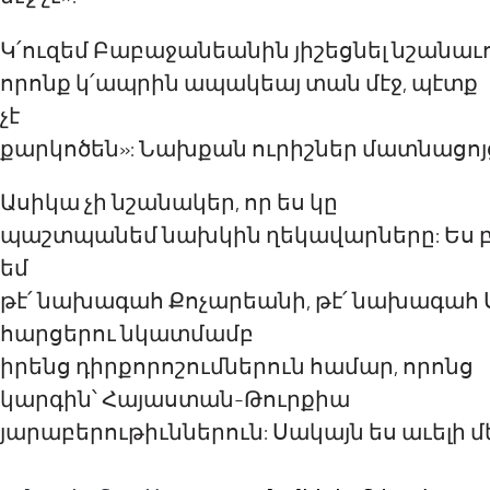
Կ՛ուզեմ
Բաբաջանեանին յիշեցնել
նշանաւ
որոնք կ՛ապրին ապակեայ տան մէջ, պէտք
չէ
քարկոծեն»
: Նախքան
ուրիշներ
մատնացոյ
Ասիկա
չի նշանակ
եր
, որ ես
կը
պաշտպանեմ
նախկին ղեկավարներ
ը
: Ես
եմ
թէ՛
նախագահ Քոչարեանի, թ
է
՛ նախագահ 
հարցերու նկատմամբ
իրենց
դիրքորոշումներ
ուն համար
,
որոնց
կարգին՝
Հայաստան-
Թուրքիա
յարաբերութիւններուն
: Սակայն ես աւելի