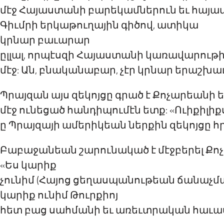
մէջ
Հայաստանի բարեկամներ
ուն
եւ հայա
Գ
իւմրի երկաթուղային գ
ի
ծով,
ատիկա
կրնար բաւարար
ըլլալ
, որպէսզի Հայաստանի կառավարութի
մէջ
:
Ան
,
բնականաբար
, չէր
կրնար
երաշխաւ
Պ
րայզան այս զեկոյցը գր
ած
է Քոչարեանի ե
մէջ
ունեցած հանդիպում
էն
ետք
:
«
Ուիքիլիք
ը
Պ
րայզայի ամերիկեան ներքին զեկոյցը
Բաբաջանեան շարունակ
ած
է մէջբերել Ք
«
Ես կարիք
չունիմ
(
Հայոց ցեղասպանութեան ճանաչմ
կարիք ունիմ
Թուրքիոյ
հետ
բաց սահման
ի
եւ առեւտրա
կան
հաւա