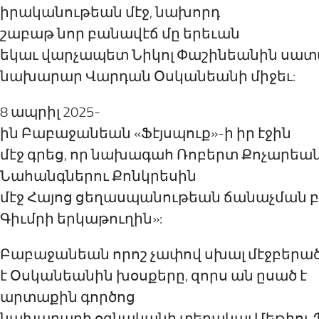
իրականութեան մէջ, նախորդ
շաբաթ
նոր բանավէճ
մը
երեւան
եկաւ
վարչապետ Նիկոլ Փաշինեանին սատ
նախարար Վարդան Օսկանեանի միջեւ:
8 ապրիլ
2025-
ին Բաբաջանեան
«Ֆէյսպուք»-ի իր էջին
մէջ
գրեց, որ նախագահ Ռոբերտ Քոչարեան
Նահանգներու Քոնկրեսին
մէջ
Հայոց ցեղասպանութեան ճանաչման բ
Գիւմրի երկաթուղին
»
:
Բաբաջանեան որոշ չափով սխալ
մէջբերա
է
Օսկանեանի
ն
խօսքերը,
զորս ան ըսած է
արտաքին գործոց
նախարարի
օգնականի տեղակալ Մեթի
ո
ւ