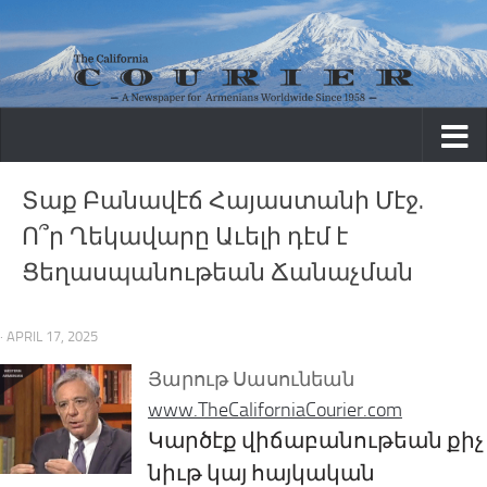
Skip to content
Տաք Բա​նավէճ Հայաստանի Մէջ.
Ո՞ր Ղեկավարը Աւելի դէմ է
Ցեղասպանութեան Ճանաչման
· APRIL 17, 2025
Յարութ Սասունեան
www.TheCaliforniaCourier.com
Կարծ
էք վիճաբանութեան քիչ
նիւթ կայ հայկական