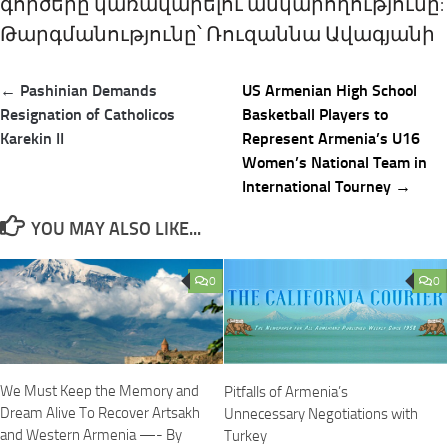
գործերը կառավարելու անկարողությունը:
Թարգմանությունը՝ Ռուզաննա Ավագյանի
Post
← Pashinian Demands
US Armenian High School
navigation
Resignation of Catholicos
Basketball Players to
Karekin II
Represent Armenia’s U16
Women’s National Team in
International Tourney →
YOU MAY ALSO LIKE...
0
0
We Must Keep the Memory and
Pitfalls of Armenia’s
Dream Alive To Recover Artsakh
Unnecessary Negotiations with
and Western Armenia —- By
Turkey