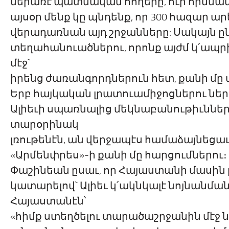
ներառէ պատմական հողերը, ուր հիմնակ
այսօր մենք կը պնդենք, որ 300 հազար 
վերադառնան այդ շրջանները: Սակայն ըն
տեղահանուածներու, որոնք այժմ կ՛ապր
մէջ`
իրենց ժառանգորդներուն հետ, քանի մը 
Երբ հայկական լրատուամիջոցներու ներ
Ալիեւի սպառնալից մեկնաբանութիւննե
տարօրինակ
լռութենէն, ան վերջապէս համաձայնեցա
«Արմենփրես»-ի քանի մը հարցումներու։
Փաշինեան ըսաւ, որ Հայաստանի մասին
կատարելով` Ալիեւ կ՛ակնկալէ նոյնան
Հայաստանէն՝
«հիմք ստեղծելու տարածաշրջանին մէջ 