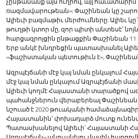
չընթանանք այս ուղիով, այլ հաւատար
ռազմավարութեան»: Փաշինեան կը շարու
Ալիեւի բազմաթիւ մերժումները: Ալիեւ կ
թուղթի կտոր մը, զոր պիտի անտեսէ՝ նոյն
հարցազրոյցին ընթացքին Փաշինեան 11
Երբ անկէ խնդրեցին պատասխանել Ալիե
«ֆաշիստական պետութիւն է», Փաշինեան
Ազրպէյճանի մէջ կայ նման ընկալում Հա
մէջ կայ նման ընկալում Ազրպէյճանի մաս
Ալիեւի կողմէ Հայաստանի տարածքով ա
պահանջներուն վերաբերեալ Փաշինեան ա
նշուած է 2020 թուականի համաձայնագիրի
Հայաստանին՝ փոխադարձ մուտք ունենա
Պատասխանելով Ալիեւի` Հայաստանի Հ
Ազրպէյճան» անուանելու մասին հարցոմ