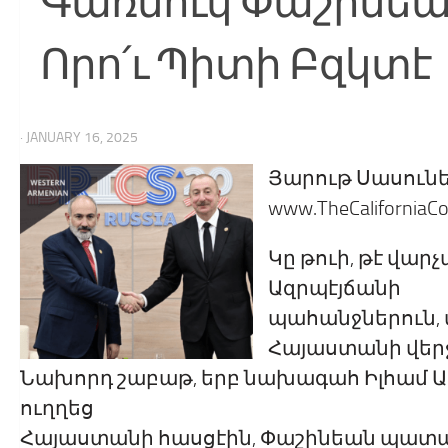
Գառնուկ Փաշինեան
Որո՛ւ Պիտի Բզկտէ
· JANUARY 16, 2025
Յարութ Սասուն
www.TheCaliforniaCo
Կը թուի, թէ վար
Ազրպէյճանի
պահանջներուն, վ
Հայաստանի վերջ
Նախորդ շաբաթ, երբ նախագահ Իլհամ Ալ
ուղղեց
Հայաստանի հասցէին, Փաշինեան պատաս