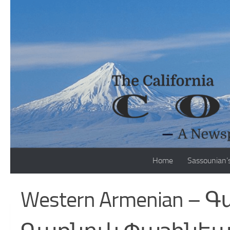
Skip to content
Home
Sassounian’
Western Armenian – Գ