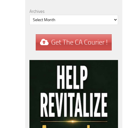
Archives
Get The CA Courier !