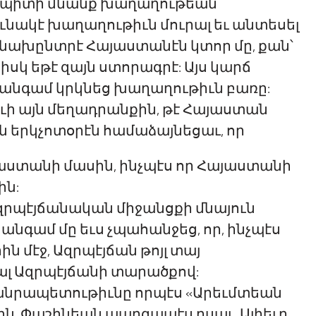
իմ պիտի մնանք խաղաղութեան
նակէ խաղաղութիւն մուրալ եւ անտեսել
ը նախընտրէ Հայաստանէն կտոր մը, քան՝
իսկ եթէ զայն ստորագրէ: Այս կարճ
 անգամ կրկնեց խաղաղութիւն բառը:
ւի այն մեղադրանքին, թէ Հայաստան
 երկչոտօրէն համաձայնեցաւ, որ
յաստանի մասին, ինչպէս որ Հայաստանի
ին:
զրպէյճանական միջանցքի մնայուն
նգամ մը եւս չպահանջեց, որ, ինչպէս
ն մէջ, Ազրպէյճան թոյլ տայ
լ Ազրպէյճանի տարածքով:
անրապետութիւնը որպէս «Արեւմտեան
ին, Փաշինեան պարզապէս ըսաւ. Ալիեւը