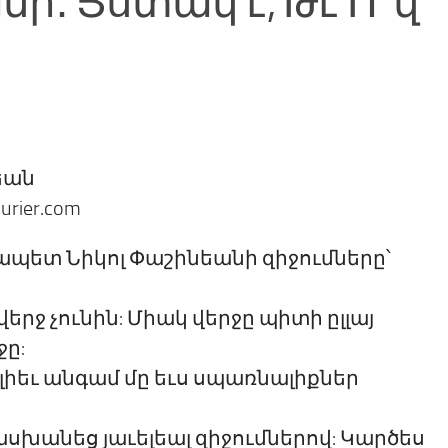
ի․ Յստակ է, Թէ Ո՞վ
եան
urier.com
չապետ Նիկոլ Փաշինեանի զիջումները՝
երջ չունին: Միակ վերջը պիտի ըլլայ
ը:
իեւ անգամ մը եւս սպառնալիքներ
խանեց յաւելեալ զիջումներով: Կարծես