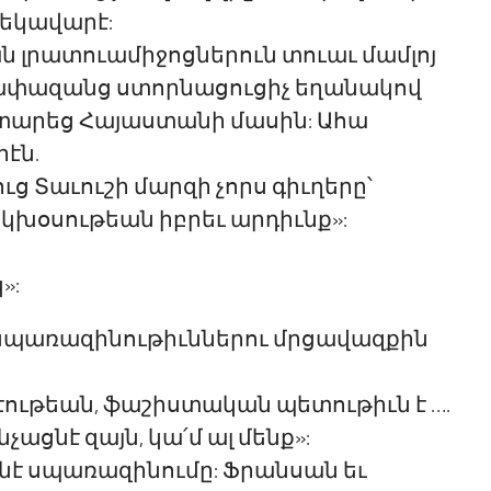
ղեկավարէ:
ան լրատուամիջոցներուն տուաւ մամլոյ
ն չափազանց ստորնացուցիչ եղանակով
տարեց Հայաստանի մասին: Ահա
էն.
 Տաւուշի մարզի չորս գիւղերը՝
կխօսութեան իբրեւ արդիւնք»:
»:
լ սպառազինութիւններու մրցավազքին
էութեան, ֆաշիստական պետութիւն է ….
ացնէ զայն, կա՛մ ալ մենք»:
նէ սպառազինումը: Ֆրանսան եւ