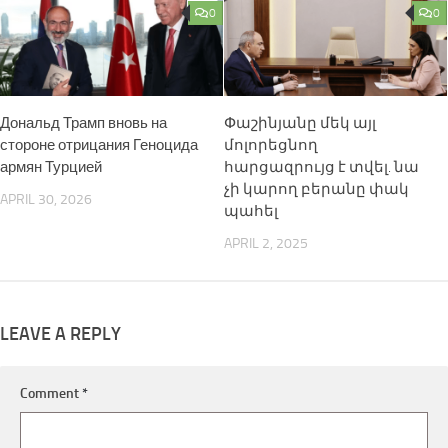
0
0
Дональд Трамп вновь на
Փաշինյանը մեկ այլ
стороне отрицания Геноцида
մոլորեցնող
армян Турцией
հարցազրույց է տվել. նա
չի կարող բերանը փակ
APRIL 30, 2026
պահել
APRIL 2, 2025
LEAVE A REPLY
Comment
*