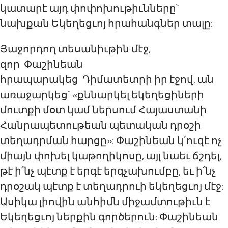
կատարէ այդ փոփոխութիւնները`
նախքան Եկեղեցւոյ հրահանգներ տալը:
Յաջորդող տեսանիւթին մէջ,
զոր Փաշինեան
հրապարակեց Դիմատետրի իր էջով, ան
առաջարկեց` «քննարկել եկեղեցիների
մուտքի մօտ կամ ներսում Հայաստանի
Հանրապետութեան պետական դրօշի
տեղադրման հարցը»: Փաշինեան կ՛ուզէ ոչ
միայն փոխել կաթողիկոսը, այլ նաեւ ճշդել,
թէ ի՛նչ պէտք է երգէ երգչախումբը, եւ ի՛նչ
դրօշակ պէտք է տեղադրուի եկեղեցւոյ մէջ:
Ասիկա լիովին անհիմն միջամտութիւն է
Եկեղեցւոյ ներքին գործերուն: Փաշինեան