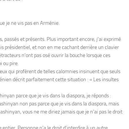
que je ne vis pas en Arménie.
nts, passés et présents. Plus important encore, j’ai exprimé
is présidentiel, et non en me cachant derrière un clavier
tracteurs n’ont pas osé ouvrir la bouche lorsque ces
i ou pire.
eux qui profèrent de telles calomnies insinuent que seuls
en décrit parfaitement cette situation : « Les insultes
ashinyan parce que je vis dans la diaspora, je réponds :
Pashinyan non pas parce que je vis dans la diaspora, mais
ashinyan, vous ne me diriez jamais que je n’ai pas le droit
entier. Personne n’a le droit d’interdire à un autre