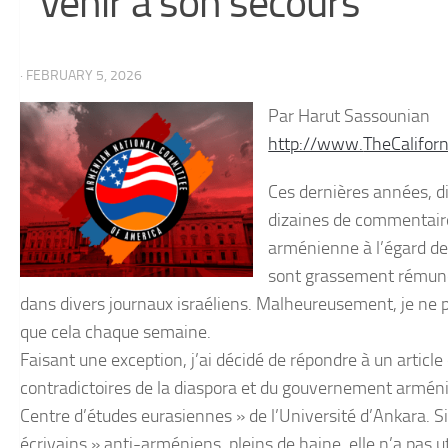
venir à son secours
· FEBRUARY 5, 2026
Par Harut Sassounian
http://www.
TheCalifor
Ces dernières années, di
dizaines de commentaires
arménienne à l’égard de 
sont grassement rémunéré
dans divers journaux israéliens. Malheureusement, je ne p
que cela chaque semaine.
Faisant une exception, j’ai décidé de répondre à un article 
contradictoires de la diaspora et du gouvernement arménie
Centre d’études eurasiennes » de l’Université d’Ankara. Si
écrivains » anti-arméniens, pleins de haine, elle n’a pas ut