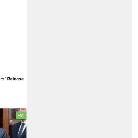
rs’ Release
0