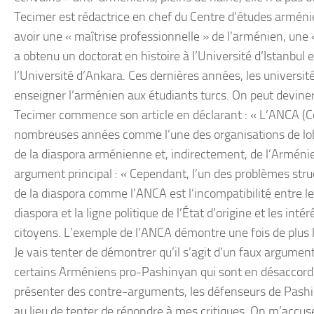
Tecimer est rédactrice en chef du Centre d’études arménien
avoir une « maîtrise professionnelle » de l’arménien, une 
a obtenu un doctorat en histoire à l’Université d’Istanbul
l’Université d’Ankara. Ces dernières années, les universit
enseigner l’arménien aux étudiants turcs. On peut deviner
Tecimer commence son article en déclarant : « L’ANCA (C
nombreuses années comme l’une des organisations de lobby
de la diaspora arménienne et, indirectement, de l’Arménie
argument principal : « Cependant, l’un des problèmes str
de la diaspora comme l’ANCA est l’incompatibilité entre les
diaspora et la ligne politique de l’État d’origine et les int
citoyens. L’exemple de l’ANCA démontre une fois de plus 
Je vais tenter de démontrer qu’il s’agit d’un faux argument.
certains Arméniens pro-Pashinyan qui sont en désaccord a
présenter des contre-arguments, les défenseurs de Pash
au lieu de tenter de répondre à mes critiques. On m’accuse 