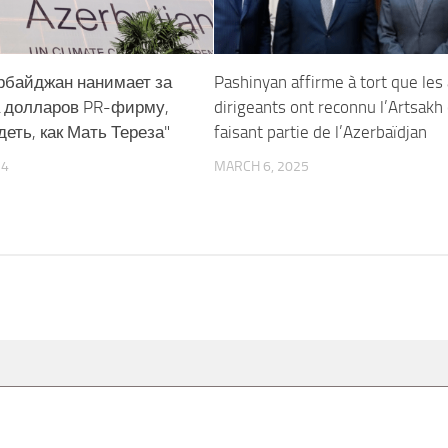
ербайджан нанимает за
Pashinyan affirme à tort que les
 долларов PR-фирму,
dirigeants ont reconnu l’Artsak
еть, как Мать Тереза"
faisant partie de l’Azerbaïdjan
24
MARCH 6, 2025