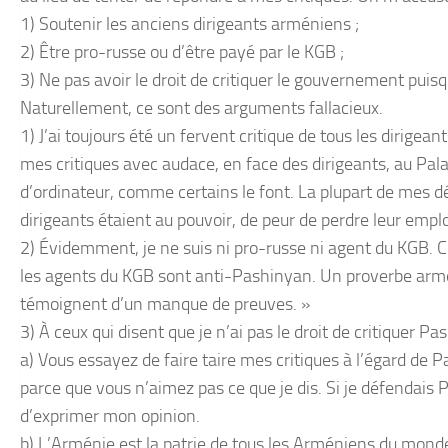
1) Soutenir les anciens dirigeants arméniens ;
2) Être pro-russe ou d’être payé par le KGB ;
3) Ne pas avoir le droit de critiquer le gouvernement puis
Naturellement, ce sont des arguments fallacieux.
1) J’ai toujours été un fervent critique de tous les dirigea
mes critiques avec audace, en face des dirigeants, au Pala
d’ordinateur, comme certains le font. La plupart de mes dé
dirigeants étaient au pouvoir, de peur de perdre leur emplo
2) Évidemment, je ne suis ni pro-russe ni agent du KGB. C
les agents du KGB sont anti-Pashinyan. Un proverbe arméni
témoignent d’un manque de preuves. »
3) À ceux qui disent que je n’ai pas le droit de critiquer P
a) Vous essayez de faire taire mes critiques à l’égard de 
parce que vous n’aimez pas ce que je dis. Si je défendais P
d’exprimer mon opinion.
b) L’Arménie est la patrie de tous les Arméniens du monde 