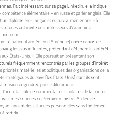
nes. Fait intéressant, sur sa page LinkedIn, elle indique
« compétence élémentaire » en russe et parler anglais. Elle
 et un diplôme en « langue et culture arméniennes » à
és turques ont invité des professeurs d’Arménie à
 pourquoi.
omité national arménien d’Amérique) opère depuis de
ing les plus influentes, prétendant défendre les intérêts
 aux États-Unis. » Elle poursuit en présentant son
ucturels fréquemment rencontrés par les groupes d’intérêt
 priorités matérielles et politiques des organisations de la
érêts stratégiques du pays [les États-Unis] dont ils sont
la tension engendrée par ce dilemme. »
 J’ai été la cible de commentaires similaires de la part de
vec mes critiques du Premier ministre. Au lieu de
inyan lancent des attaques personnelles sans fondement
à tort de :