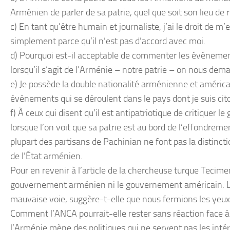
Arménien de parler de sa patrie, quel que soit son lieu de 
c) En tant qu’être humain et journaliste, j’ai le droit de 
simplement parce qu’il n’est pas d’accord avec moi.
d) Pourquoi est-il acceptable de commenter les événemen
lorsqu’il s’agit de l’Arménie – notre patrie – on nous dema
e) Je possède la double nationalité arménienne et américa
événements qui se déroulent dans le pays dont je suis cit
f) À ceux qui disent qu’il est antipatriotique de critiquer
lorsque l’on voit que sa patrie est au bord de l’effondremen
plupart des partisans de Pachinian ne font pas la distinct
de l’État arménien.
Pour en revenir à l’article de la chercheuse turque Tecimer,
gouvernement arménien ni le gouvernement américain. Lo
mauvaise voie, suggère-t-elle que nous fermions les yeux 
Comment l’ANCA pourrait-elle rester sans réaction face à 
l’Arménie mène des politiques qui ne servent pas les inté