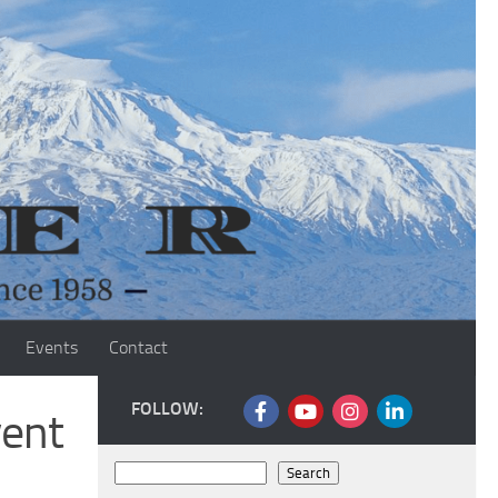
Events
Contact
FOLLOW:
vent
Search
Search