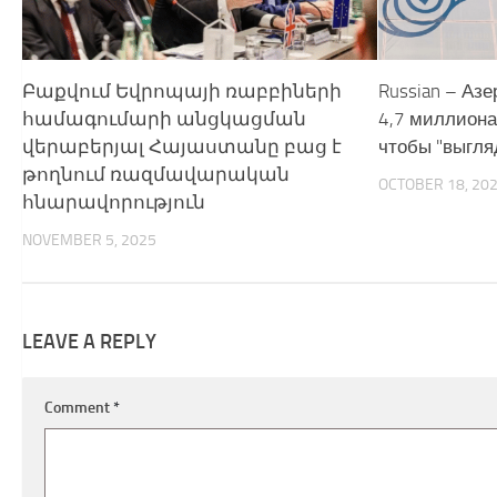
Բաքվում Եվրոպայի ռաբբիների
Russian – Аз
համագումարի անցկացման
4,7 миллиона
վերաբերյալ Հայաստանը բաց է
чтобы "выгляд
թողնում ռազմավարական
OCTOBER 18, 20
հնարավորություն
NOVEMBER 5, 2025
LEAVE A REPLY
Comment
*