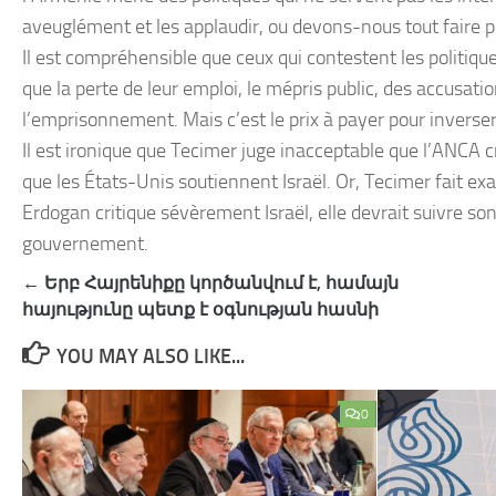
aveuglément et les applaudir, ou devons-nous tout faire p
Il est compréhensible que ceux qui contestent les politi
que la perte de leur emploi, le mépris public, des accusati
l’emprisonnement. Mais c’est le prix à payer pour inverser
Il est ironique que Tecimer juge inacceptable que l’ANCA cr
que les États-Unis soutiennent Israël. Or, Tecimer fait ex
Erdogan critique sévèrement Israël, elle devrait suivre so
gouvernement.
Post
← Երբ Հայրեն​իքը կործանվում է, համայն
navigation
հայությունը պետք է օգնության հասնի
YOU MAY ALSO LIKE...
0