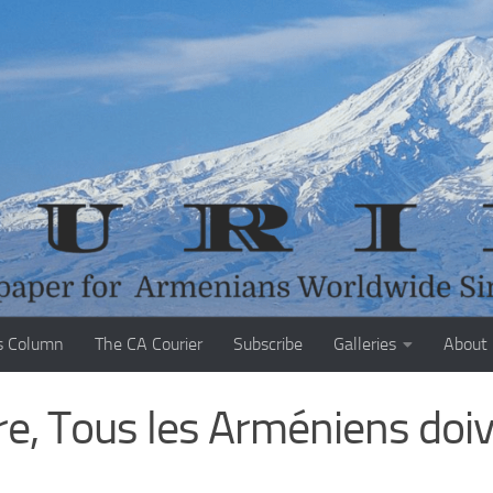
s Column
The CA Courier
Subscribe
Galleries
About
re, Tous les Arméniens doi