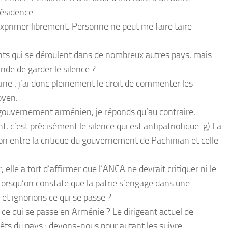
résidence.
m’exprimer librement. Personne ne peut me faire taire
ts qui se déroulent dans de nombreux autres pays, mais
nde de garder le silence ?
ine ; j’ai donc pleinement le droit de commenter les
oyen.
 le gouvernement arménien, je réponds qu’au contraire,
t, c’est précisément le silence qui est antipatriotique. g) La
ion entre la critique du gouvernement de Pachinian et celle
 elle a tort d’affirmer que l’ANCA ne devrait critiquer ni le
rsqu’on constate que la patrie s’engage dans une
et ignorions ce qui se passe ?
ce qui se passe en Arménie ? Le dirigeant actuel de
rêts du pays ; devons-nous pour autant les suivre