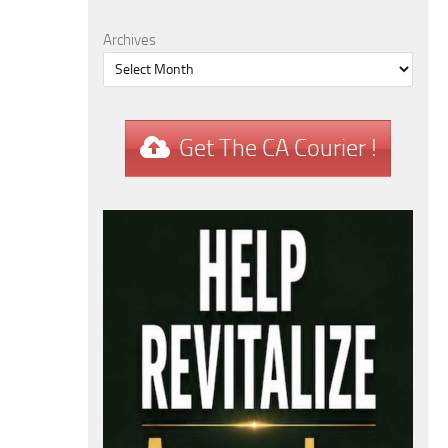
Archives
Get The CA Courier !