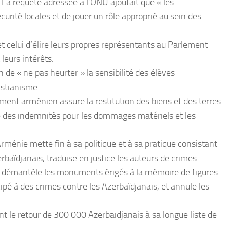
a requête adressée à l’ONU ajoutait que « les
curité locales et de jouer un rôle approprié au sein des
 et celui d’élire leurs propres représentants au Parlement
leurs intérêts.
 de « ne pas heurter » la sensibilité des élèves
istianisme.
ment arménien assure la restitution des biens et des terres
 des indemnités pour les dommages matériels et les
rménie mette fin à sa politique et à sa pratique consistant
zerbaïdjanais, traduise en justice les auteurs de crimes
, démantèle les monuments érigés à la mémoire de figures
icipé à des crimes contre les Azerbaïdjanais, et annule les
nt le retour de 300 000 Azerbaïdjanais à sa longue liste de