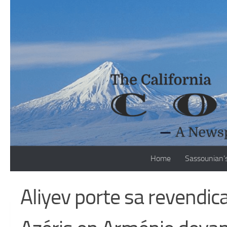
Skip to content
Home
Sassounian’
Aliyev porte sa revendic