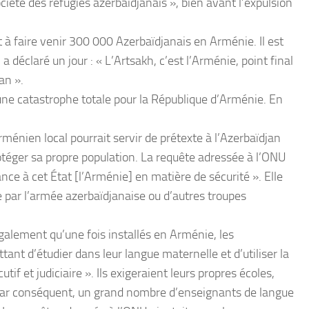
iété des réfugiés azerbaïdjanais », bien avant l’expulsion
t à faire venir 300 000 Azerbaïdjanais en Arménie. Il est
 a déclaré un jour : « L’Artsakh, c’est l’Arménie, point final
an ».
une catastrophe totale pour la République d’Arménie. En
rménien local pourrait servir de prétexte à l’Azerbaïdjan
téger sa propre population. La requête adressée à l’ONU
nce à cet État [l’Arménie] en matière de sécurité ». Elle
e par l’armée azerbaïdjanaise ou d’autres troupes
galement qu’une fois installés en Arménie, les
tant d’étudier dans leur langue maternelle et d’utiliser la
tif et judiciaire ». Ils exigeraient leurs propres écoles,
Par conséquent, un grand nombre d’enseignants de langue