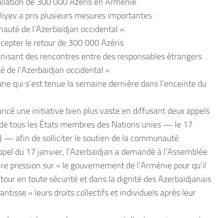
tallation de 300 000 Azéris en Arménie.
Aliyev a pris plusieurs mesures importantes :
nauté de l’Azerbaïdjan occidental ».
ccepter le retour de 300 000 Azéris.
organisant des rencontres entre des responsables étrangers
é de l’Azerbaïdjan occidental ».
une qui s’est tenue la semaine dernière dans l’enceinte du
ancé une initiative bien plus vaste en diffusant deux appels
 de tous les États membres des Nations unies — le 17
) — afin de solliciter le soutien de la communauté
appel du 17 janvier, l’Azerbaïdjan a demandé à l’Assemblée
ire pression sur « le gouvernement de l’Arménie pour qu’il
tour en toute sécurité et dans la dignité des Azerbaïdjanais
tisse « leurs droits collectifs et individuels après leur