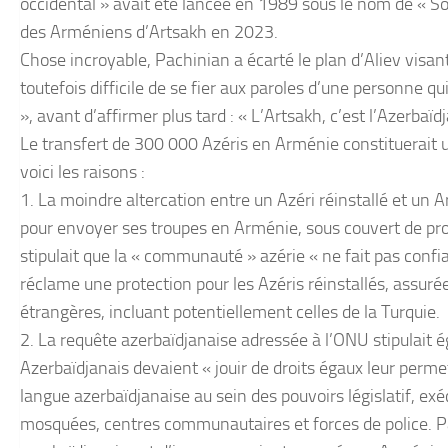
occidental » avait été lancée en 1989 sous le nom de « Soc
des Arméniens d’Artsakh en 2023.
Chose incroyable, Pachinian a écarté le plan d’Aliev visan
toutefois difficile de se fier aux paroles d’une personne qui
», avant d’affirmer plus tard : « L’Artsakh, c’est l’Azerbaïdj
Le transfert de 300 000 Azéris en Arménie constituerait 
voici les raisons :
1. La moindre altercation entre un Azéri réinstallé et un A
pour envoyer ses troupes en Arménie, sous couvert de pro
stipulait que la « communauté » azérie « ne fait pas confia
réclame une protection pour les Azéris réinstallés, assuré
étrangères, incluant potentiellement celles de la Turquie.
2. La requête azerbaïdjanaise adressée à l’ONU stipulait é
Azerbaïdjanais devaient « jouir de droits égaux leur permet
langue azerbaïdjanaise au sein des pouvoirs législatif, exécu
mosquées, centres communautaires et forces de police. 