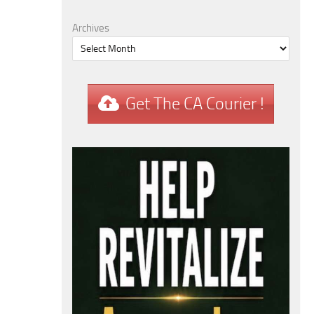
Archives
Get The CA Courier !