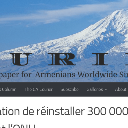
s Column
The CA Courier
Subscribe
Galleries
About
ation de réinstaller 300 00