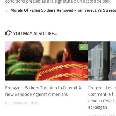
conditions préalables à la signature d’un accord de paix.
Post
← Murals Of Fallen Soldiers Removed From Yerevan’s Street
navigation
YOU MAY ALSO LIKE...
0
Erdogan’s Backers Threaten to Commit A
French – Les m
New Genocide Against Armenians
Comment le fils
devenu rédacte
DECEMBER 10, 2019
et Reagan