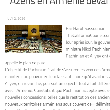
Azéris en Arménie devan
· JULY 2, 2026
Par Harut Sassounian
TheCaliforniaCourier.c
Jour après jour, le gouv
ministre Nikol Pachinia
Pachinian et Aliyev ont 
appelle le plan de paix.
L’objectif de Pachinian était de s’assurer les voix des Armé
maintenir au pouvoir en leur laissant croire qu’il avait inst
Aliyev, en revanche, poursuit un objectif tout à fait différ
avec l’Arménie. Constatant que Pachinian accepte avec 
nouvelles concessions, telles que la restitution des ancie
nouveaux territoires arméniens sous couvert de « délimitat