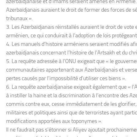
azerbaïdjanaise et d’imams seraient amenés en Arménie. L
Azerbaïdjanais auraient le droit de former des forces de sé
tribunaux ».
3. Les Azerbaïdjanais réinstallés auraient le droit de vote
arménien, ce qui conduirait à l’adoption de lois protégeant 
4. Les manuels d’histoire arméniens seraient modifiés afin
azerbaïdjanais concernant l’histoire de l’Artsakh et du chr
5. La requête adressée à l’ONU exigeait que « le gouverne
communautaires appartenant aux Azerbaïdjanais et verse
pertes causés par l’impossibilité d’utiliser ces biens ».
6. La requête azerbaïdjanaise exigeait également que « l’A
à instiller la haine et la discrimination à l’encontre des A
commis contre eux, cesse immédiatement de les glorifier
militaires et politiques ainsi que de terroristes ayant part
modifications apportées aux toponymes ».
Il ne faudrait pas s’étonner si Aliyev ajoutait prochaineme