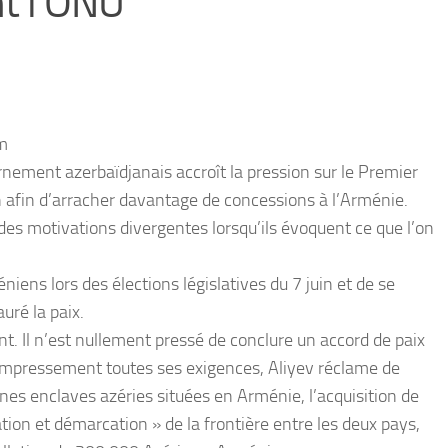
t l’ONU
om
ernement azerbaïdjanais accroît la pression sur le Premier
n afin d’arracher davantage de concessions à l’Arménie.
des motivations divergentes lorsqu’ils évoquent ce que l’on
niens lors des élections législatives du 7 juin et de se
auré la paix.
ent. Il n’est nullement pressé de conclure un accord de paix
empressement toutes ses exigences, Aliyev réclame de
nnes enclaves azéries situées en Arménie, l’acquisition de
ion et démarcation » de la frontière entre les deux pays,