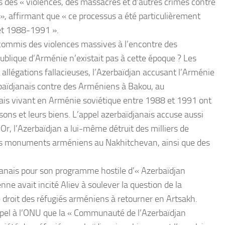
s des « violences, des massacres et d’autres crimes contre
 », affirmant que « ce processus a été particulièrement
et 1988-1991 ».
 commis des violences massives à l’encontre des
blique d’Arménie n’existait pas à cette époque ? Les
llégations fallacieuses, l’Azerbaïdjan accusant l’Arménie
erbaïdjanais contre des Arméniens à Bakou, au
ais vivant en Arménie soviétique entre 1988 et 1991 ont
ons et leurs biens. L’appel azerbaïdjanais accuse aussi
r, l’Azerbaïdjan a lui-même détruit des milliers de
utres monuments arméniens au Nakhitchevan, ainsi que des
janais pour son programme hostile d’« Azerbaïdjan
ne avait incité Aliev à soulever la question de la
 droit des réfugiés arméniens à retourner en Artsakh.
appel à l’ONU que la « Communauté de l’Azerbaïdjan