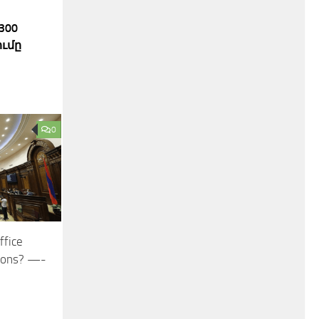
300
ւմը
0
ffice
tions? —-