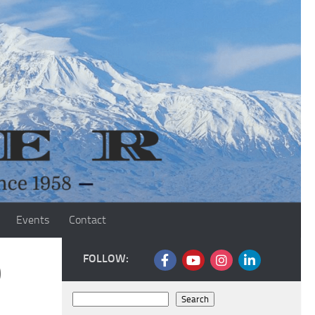
Events
Contact
FOLLOW:
0
Search
Search