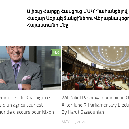
s
Ալիեւը Հարցը Հասցուց ՄԱԿ՝ Պահանջելով 
Հազար Ազրպէյճանցիներու Վերաբնակեցո
Հայաստանի Մէջ →
0
émoires de Khachigian :
Will Nikol Pashinyan Remain in O
 d’un agriculteur est
After June 7 Parliamentary Elec
ur de discours pour Nixon
By Harut Sassounian
MAY 18, 2026