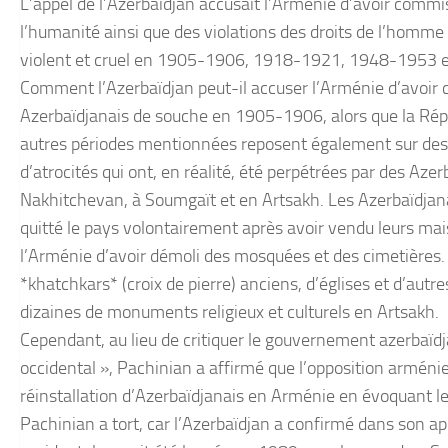
L’appel de l’Azerbaïdjan accusait l’Arménie d’avoir commi
l’humanité ainsi que des violations des droits de l’homme
violent et cruel en 1905-1906, 1918-1921, 1948-1953 
Comment l’Azerbaïdjan peut-il accuser l’Arménie d’avoir
Azerbaïdjanais de souche en 1905-1906, alors que la Répu
autres périodes mentionnées reposent également sur des a
d’atrocités qui ont, en réalité, été perpétrées par des Az
Nakhitchevan, à Soumgaït et en Artsakh. Les Azerbaïdjan
quitté le pays volontairement après avoir vendu leurs mais
l’Arménie d’avoir démoli des mosquées et des cimetières. O
*khatchkars* (croix de pierre) anciens, d’églises et d’a
dizaines de monuments religieux et culturels en Artsakh.
Cependant, au lieu de critiquer le gouvernement azerbaïd
occidental », Pachinian a affirmé que l’opposition arménien
réinstallation d’Azerbaïdjanais en Arménie en évoquant le
Pachinian a tort, car l’Azerbaïdjan a confirmé dans son 