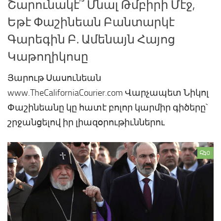
Շարունակէ՞ Մնալ Թմբիրի Մէջ,
Եթէ Փաշինեան Բանտարկէ
Գարեգին Բ. Ամենայն Հայոց
Կաթողիկոսը
Յարութ Սասունեան
www.TheCaliforniaCourier.com Վարչապետ Նիկոլ
Փաշինեանը կը հատէ բոլոր կարմիր գիծերը`
շրջանցելով իր լիազօրութիւններու
0