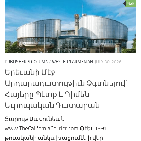
0
PUBLISHER'S COLUMN
/
WESTERN ARMENIAN
JULY 30, 2026
Երեւանի Մէջ
Արդարադատութիւն Չգտնելով՝
Հայերը Պէտք Է Դիմեն
Եւրոպական Դատարան
Յարութ Սասունեան
www.TheCaliforniaCourier.com Թէեւ 1991
թուականի անկախացումէն ի վեր