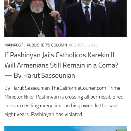
MAINPOST
/
PUBLISHER'S COLUMN
AUGUST 3, 2026
If Pashinyan Jails Catholicos Karekin II
Will Armenians Still Remain in a Coma?
— By Harut Sassounian
By Harut Sassounian TheCaliforniaCourier.com Prime
Minister Nikol Pashinyan is crossing all permissible red
lines, exceeding every limit on his power. In the past
eight years, Pashinyan has violated