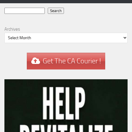
Search
Search
Archives
Get The CA Courier !