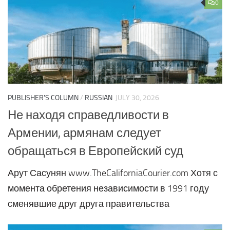
0
PUBLISHER'S COLUMN
/
RUSSIAN
JULY 30, 2026
Не находя справедливости в
Армении, армянам следует
обращаться в Европейский суд
Арут Сасунян www.TheCaliforniaCourier.com Хотя с
момента обретения независимости в 1991 году
сменявшие друг друга правительства