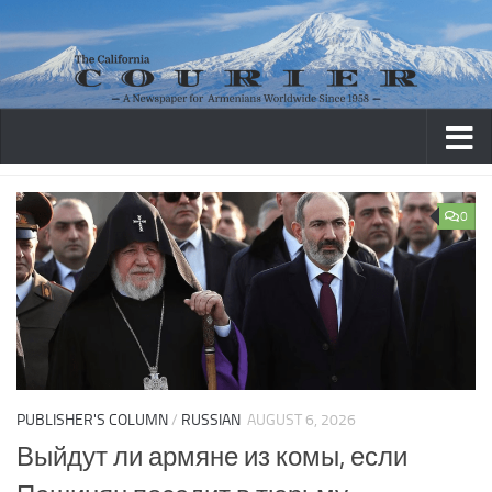
Skip to content
0
PUBLISHER'S COLUMN
/
RUSSIAN
AUGUST 6, 2026
Выйдут ли армяне из комы, если