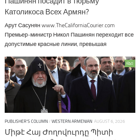
Пашинян посадит в тюрьму
Католикоса Всех Армян?
Арут Сасунян www.TheCaliforniaCourier.com
Премьер-министр Никол Пашинян переходит все
допустимые красные линии, превышая
0
PUBLISHER'S COLUMN
/
WESTERN ARMENIAN
AUGUST 6, 2026
Միթէ Հայ Ժողովուրդը Պիտի