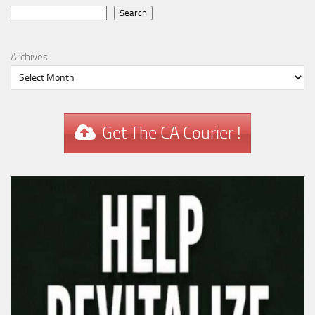
Search
Search
Archives
Get The CA Courier !