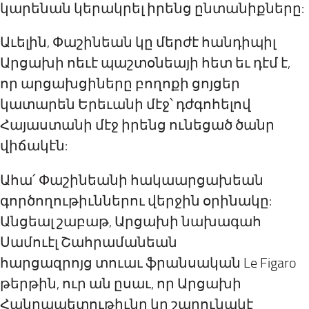
կարենան կերակրել իրենց ընտանիքները:
Աւելին, Փաշինեան կը մերժէ հանդիպիլ
Արցախի ոեւէ պաշտօնեայի հետ եւ դէմ է,
որ արցախցիները բողոքի ցոյցեր
կատարեն Երեւանի մէջ՝ դժգոհելով
Հայաստանի մէջ իրենց ունեցած ծանր
վիճակէն:
Ահա՛ Փաշինեանի հակաարցախեան
գործողութիւններու վերջին օրինակը:
Անցեալ շաբաթ, Արցախի նախագահ
Սամուէլ Շահրամանեան
հարցազրոյց տուաւ ֆրանսական Le Figaro
թերթին, ուր ան ըսաւ, որ Արցախի
Հանրապետութիւնը կը շարունակէ