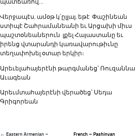
պատճառով…
Վերջապէս, ամօթ կ՛ըլլայ, եթէ Փաշինեան
ստիպէ Շահրամանեանի եւ Արցախի միւս
պաշտօնեաներուն լքել Հայաստանը եւ
իրենց վտարանդի կառավարութիւնը
տեղափոխել օտար երկիր։
Արեւելահայերէնի թարգմանեց՝ Ռուզաննա
Աւագեան
Արեւմտահայերէնի վերածեց՝ Սեդա
Գրիգորեան
Post
← Eastern Armenian –
French – Pashinyan