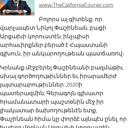
www.TheCaliforniaCourier.com
Բոլորս ալ գիտենք, որ
վարչապետ Նիկոլ Փաշինեան, բացի
Արցախի կորուստէն, ինչպիսի
արհաւիրքներ բերած է Հայաստանի
գլխուն, իր անկարողութեան պատճառով։
Կրնանք մէջբերել Փաշինեանի բազմաթիւ
սխալ գործողութիւններ եւ իրարամերժ
յայտարարութիւններ: 2020ի
պատերազմին, Գերագոյն գլխաւոր
հրամանատարի պաշտօնին մէջ իր
լիակատար ձախողութենէն ետք,
Փաշինեան հիմա կը փորձէ այնպէս ընել, որ
հայերը մոռնան Արցախի կորուստին