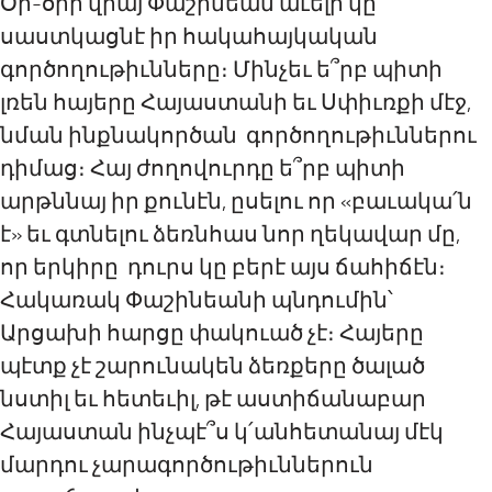
Օր-օրի վրայ Փաշինեան աւելի կը
սաստկացնէ իր հակահայկական
գործողութիւնները։ Մինչեւ ե՞րբ պիտի
լռեն հայերը Հայաստանի եւ Սփիւռքի մէջ,
նման ինքնակործան գործողութիւններու
դիմաց։ Հայ ժողովուրդը ե՞րբ պիտի
արթննայ իր քունէն, ըսելու որ «բաւակա՛ն
է» եւ գտնելու ձեռնհաս նոր ղեկավար մը,
որ երկիրը դուրս կը բերէ այս ճահիճէն։
Հակառակ Փաշինեանի պնդումին՝
Արցախի հարցը փակուած չէ։ Հայերը
պէտք չէ շարունակեն ձեռքերը ծալած
նստիլ եւ հետեւիլ, թէ աստիճանաբար
Հայաստան ինչպէ՞ս կ՛անհետանայ մէկ
մարդու չարագործութիւններուն