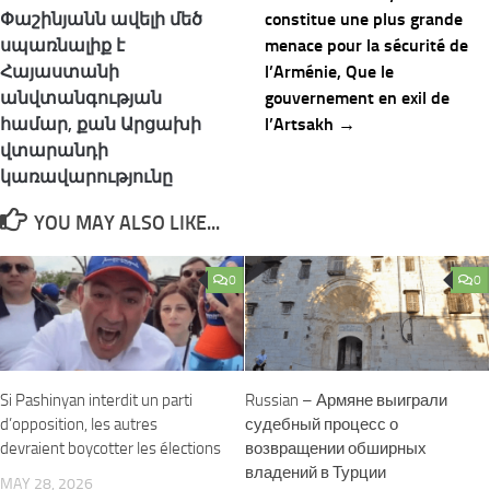
navigation
Փաշինյանն ավելի մեծ
constitue une plus grande
սպառնալիք է
menace pour la sécurité de
Հայաստանի
l’Arménie, Que le
անվտանգության
gouvernement en exil de
համար, քան Արցախի
l’Artsakh →
վտարանդի
կառավարությունը
YOU MAY ALSO LIKE...
0
0
Si Pashinyan interdit un parti
Russian – Армяне выиграли
d’opposition, les autres
судебный процесс о
devraient boycotter les élections
возвращении обширных
владений в Турции
MAY 28, 2026