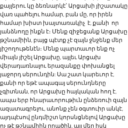
քայլերու կը ձեռնարկէ՝ Արցախի յիշատակը
վառ պահելու համար, բան մը, որ իրեն
համար խիստ խայտառակիչ է, քանի որ
յանձնողը ինքն է։ Մենք զիջեցանք Արցախը
թշնամիին, բայց պէտք չէ զայն ջնջենք մեր
յիշողութենէն։ Մենք պարտաւոր ենք ոչ
միայն յիշել Արցախը, այլեւ Արցախ
վերադառնալու երազանքը փոխանցել
յաջորդ սերունդին: Սա շատ կարեւոր է,
քանի որ եթէ ապագայ սերունդները
չգիտնան, որ Արցախը հայկական հող է,
ապա երբ հնարաւորութիւն ընձեռուի զայն
ազատագրելու, անոնք չեն օգտուիր անկէ,
այդպէսով ընդմիշտ կորսնցնելով Արցախը
ոչ թէ թշնամիին ըրածին, այլ մեր իսկ