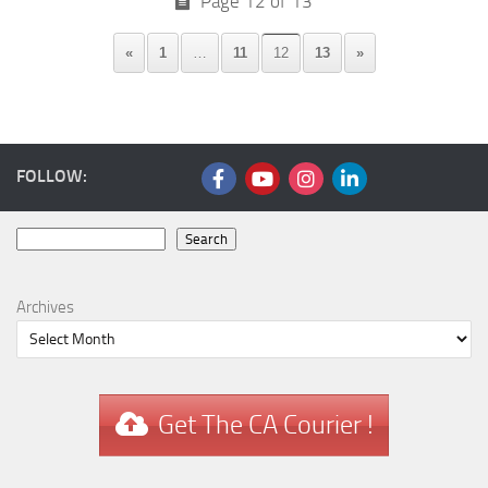
Page 12 of 13
«
1
…
11
12
13
»
FOLLOW:
Search
Search
Archives
Get The CA Courier !